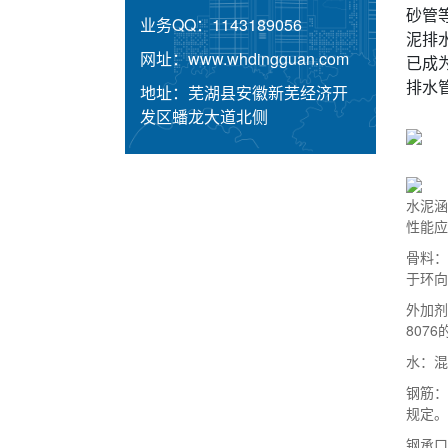
砂管
业务QQ：
1143189056
泥排
网址：
www.whdingguan.com
已成
排水
地址：
芜湖县安徽新芜经济开
发区蟠龙大道北侧
水泥
性能应
骨料：
于环向
外加
807
水：混
钢筋：
规定。
钢承口