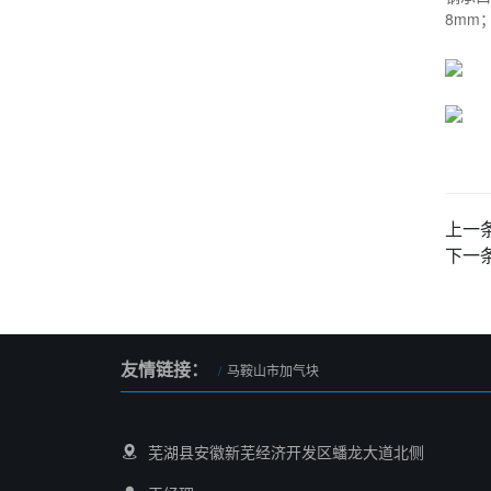
8mm
上一
下一
友情链接：
马鞍山市加气块
芜湖县安徽新芜经济开发区蟠龙大道北侧