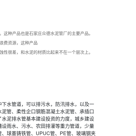
品。这种产品也是石家庄众德水泥管厂的主要产品。
较浪费资源，这种产品
腐蚀性很差，和水泥的材质比起来不在一个层次上。
中下水管道，可以排污水，防汛排水，以及一
水泥管、柔性企口钢筋混凝土水泥管、承插口
了水泥排水管基本建设投资的力度，城乡建设
铺设雨水、污水、农田排灌等重力管道，少量
、球墨铸铁管、UPUC管、PE管、玻璃钢夹