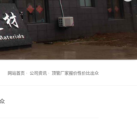
网站首页
公司资讯
顶管厂家报价性价比出众
众