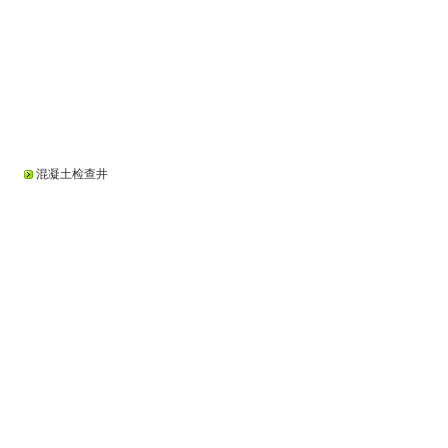
混凝土检查井